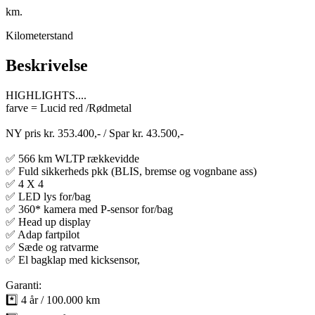
km.
Kilometerstand
Beskrivelse
HIGHLIGHTS....
farve = Lucid red /Rødmetal
NY pris kr. 353.400,- / Spar kr. 43.500,-
✅ 566 km WLTP rækkevidde
✅ Fuld sikkerheds pkk (BLIS, bremse og vognbane ass)
✅ 4 X 4
✅ LED lys for/bag
✅ 360* kamera med P-sensor for/bag
✅ Head up display
✅ Adap fartpilot
✅ Sæde og ratvarme
✅ El bagklap med kicksensor,
Garanti:
*️⃣ 4 år / 100.000 km