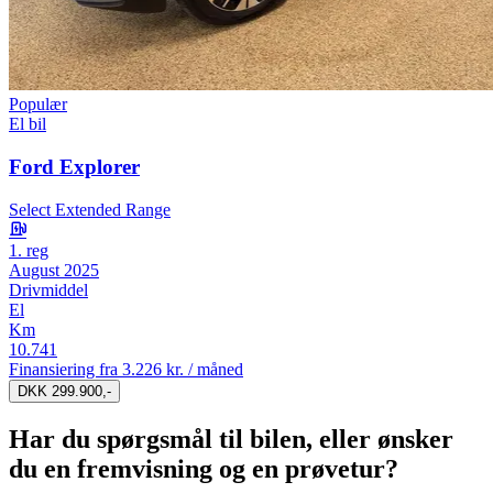
Populær
El bil
Ford Explorer
Select Extended Range
1. reg
August 2025
Drivmiddel
El
Km
10.741
Finansiering fra
3.226 kr. / måned
DKK 299.900,-
Har du spørgsmål til bilen, eller ønsker
du en fremvisning og en prøvetur?