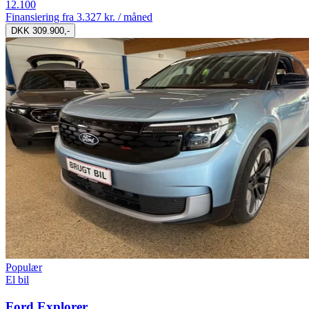
12.100
Finansiering fra
3.327 kr. / måned
DKK 309.900,-
Populær
El bil
Ford Explorer