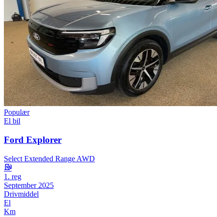
Populær
El bil
Ford Explorer
Select Extended Range AWD
1. reg
September 2025
Drivmiddel
El
Km