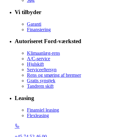
Søg
Vi tilbyder
Garanti
Finansiering
Autoriseret Ford-værksted
Klimaanlæg-rens
A/C-service
Hjulskift
Serviceeftersyn
Rens og smøring af bremser
Gratis synstjek
Tandrem skift
Leasing
Finansiel leasing
Flexleasing
+45 74 52 46 00