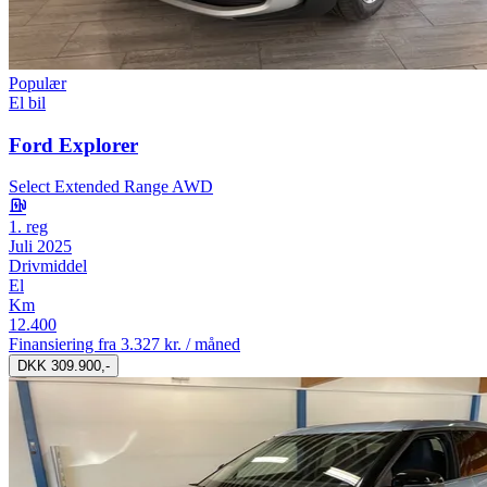
Populær
El bil
Ford Explorer
Select Extended Range AWD
1. reg
Juli 2025
Drivmiddel
El
Km
12.400
Finansiering fra
3.327 kr. / måned
DKK 309.900,-