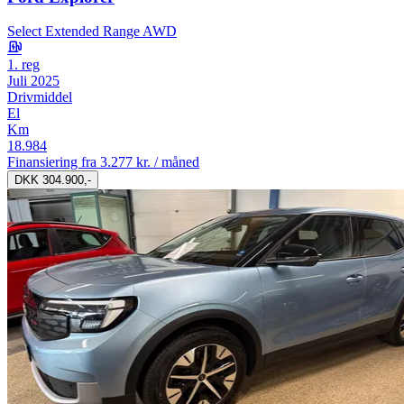
Select Extended Range AWD
1. reg
Juli 2025
Drivmiddel
El
Km
18.984
Finansiering fra
3.277 kr. / måned
DKK 304.900,-