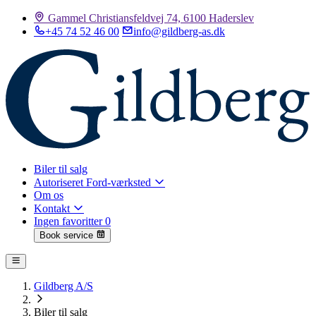
Gammel Christiansfeldvej 74, 6100 Haderslev
+45 74 52 46 00
info@gildberg-as.dk
Biler til salg
Autoriseret Ford-værksted
Om os
Kontakt
Ingen favoritter
0
Book service
Gildberg A/S
Biler til salg