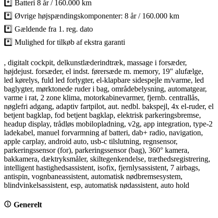
*️⃣ Batteri 8 år / 160.000 km
*️⃣ Øvrige højspændingskomponenter: 8 år / 160.000 km
*️⃣ Gældende fra 1. reg. dato
*️⃣ Mulighed for tilkøb af ekstra garanti
, digitalt cockpit, delkunstlæderindtræk, massage i forsæder,
højdejust. forsæder, el indst. førersæde m. memory, 19" alufælge,
led kørelys, fuld led forlygter, el-klapbare sidespejle m/varme, led
baglygter, mørktonede ruder i bag, områdebelysning, automatgear,
varme i rat, 2 zone klima, motorkabinevarmer, fjernb. centrallås,
nøglefri adgang, adaptiv fartpilot, aut. nedbl. bakspejl, 4x el-ruder, el
betjent bagklap, fod betjent bagklap, elektrisk parkeringsbremse,
headup display, trådløs mobilopladning, v2g, app integration, type-2
ladekabel, manuel forvarmning af batteri, dab+ radio, navigation,
apple carplay, android auto, usb-c tilslutning, regnsensor,
parkeringssensor (for), parkeringssensor (bag), 360° kamera,
bakkamera, dæktryksmåler, skiltegenkendelse, træthedsregistrering,
intelligent hastighedsassistent, isofix, fjernlysassistent, 7 airbags,
antispin, vognbaneassistent, automatisk nødbremsesystem,
blindvinkelsassistent, esp, automatisk nødassistent, auto hold
Generelt