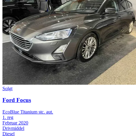
Solgt
Ford Focus
EcoBlue Titanium stc. aut.
1. reg
Februar 2020
Drivmiddel
Diesel