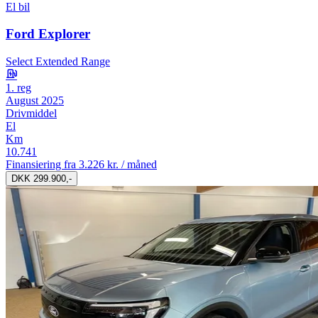
El bil
Ford Explorer
Select Extended Range
1. reg
August 2025
Drivmiddel
El
Km
10.741
Finansiering fra
3.226 kr. / måned
DKK 299.900,-