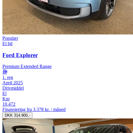
Populær
El bil
Ford Explorer
Premium Extended Range
1. reg
April 2025
Drivmiddel
El
Km
10.472
Finansiering fra
3.378 kr. / måned
DKK 314.900,-