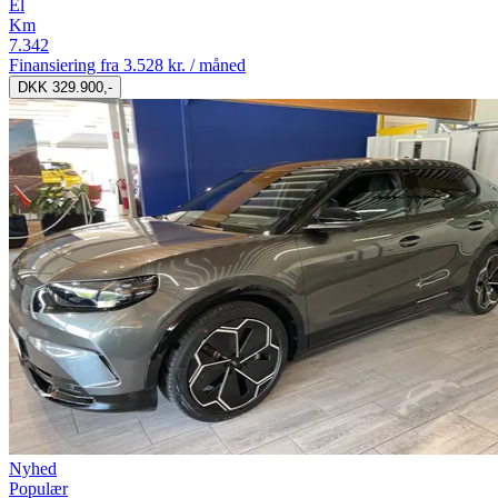
El
Km
7.342
Finansiering fra
3.528 kr. / måned
DKK 329.900,-
Nyhed
Populær