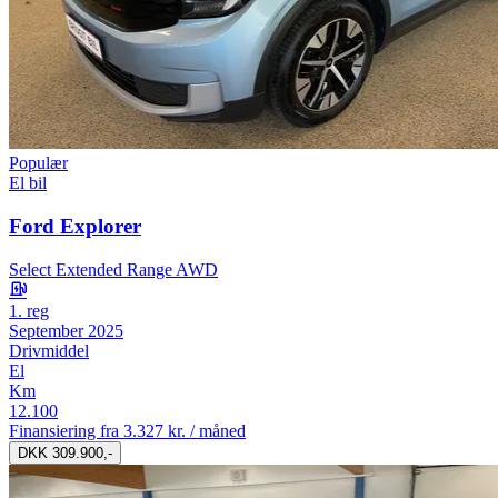
Populær
El bil
Ford Explorer
Select Extended Range AWD
1. reg
September 2025
Drivmiddel
El
Km
12.100
Finansiering fra
3.327 kr. / måned
DKK 309.900,-