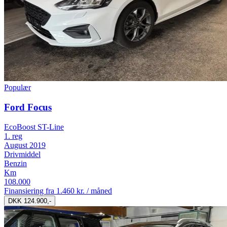
Populær
Ford Focus
EcoBoost ST-Line
1. reg
August 2019
Drivmiddel
Benzin
Km
108.000
Finansiering fra
1.460 kr. / måned
DKK 124.900,-