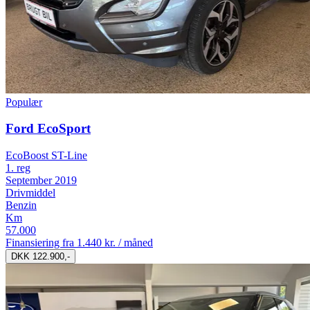
Populær
Ford EcoSport
EcoBoost ST-Line
1. reg
September 2019
Drivmiddel
Benzin
Km
57.000
Finansiering fra
1.440 kr. / måned
DKK 122.900,-