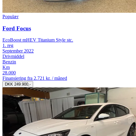
Populær
Ford Focus
EcoBoost mHEV Titanium Style stc.
1. reg
September 2022
Drivmiddel
Benzin
Km
28.000
Finansiering fra
2.721 kr. / måned
DKK 249.900,-