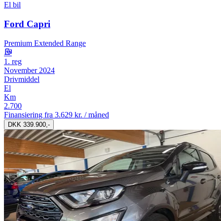
El bil
Ford Capri
Premium Extended Range
1. reg
November 2024
Drivmiddel
El
Km
2.700
Finansiering fra
3.629 kr. / måned
DKK 339.900,-