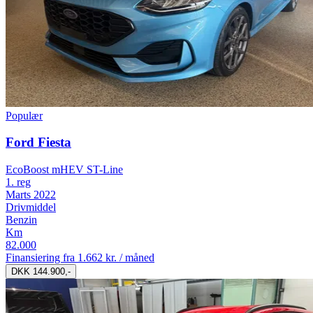
Populær
Ford Fiesta
EcoBoost mHEV ST-Line
1. reg
Marts 2022
Drivmiddel
Benzin
Km
82.000
Finansiering fra
1.662 kr. / måned
DKK 144.900,-