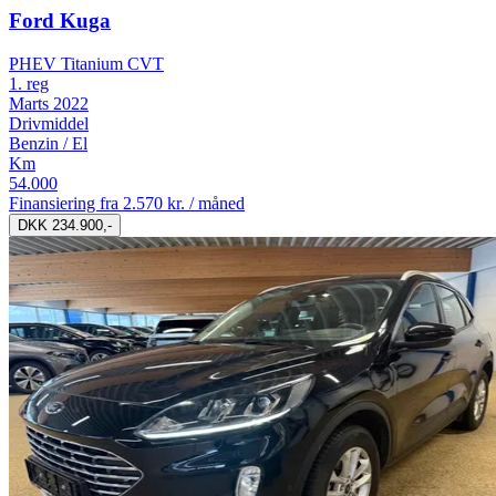
Ford Kuga
PHEV Titanium CVT
1. reg
Marts 2022
Drivmiddel
Benzin / El
Km
54.000
Finansiering fra
2.570 kr. / måned
DKK 234.900,-