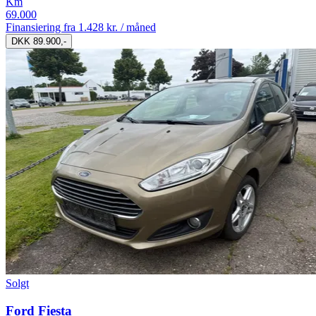
Km
69.000
Finansiering fra
1.428 kr. / måned
DKK 89.900,-
Solgt
Ford Fiesta