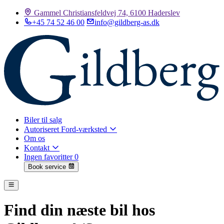
Gammel Christiansfeldvej 74, 6100 Haderslev
+45 74 52 46 00
info@gildberg-as.dk
Biler til salg
Autoriseret Ford-værksted
Om os
Kontakt
Ingen favoritter
0
Book service
Find din næste bil hos