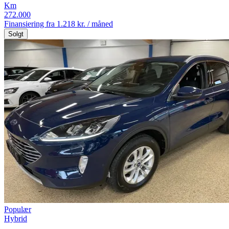
Km
272.000
Finansiering fra
1.218 kr. / måned
Solgt
Populær
Hybrid