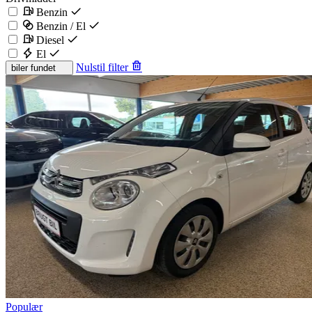
Benzin
Benzin / El
Diesel
El
Nulstil filter
biler fundet
Populær