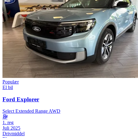
Populær
El bil
Ford Explorer
Select Extended Range AWD
1. reg
Juli 2025
Drivmiddel