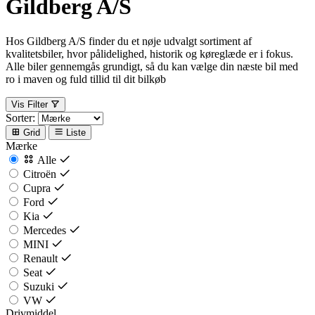
Gildberg A/S
Hos Gildberg A/S finder du et nøje udvalgt sortiment af
kvalitetsbiler, hvor pålidelighed, historik og køreglæde er i fokus.
Alle biler gennemgås grundigt, så du kan vælge din næste bil med
ro i maven og fuld tillid til dit bilkøb
Vis Filter
Sorter:
Grid
Liste
Mærke
Alle
Citroën
Cupra
Ford
Kia
Mercedes
MINI
Renault
Seat
Suzuki
VW
Drivmiddel