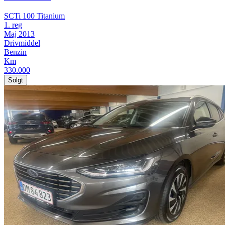
SCTi 100 Titanium
1. reg
Maj 2013
Drivmiddel
Benzin
Km
330.000
Solgt