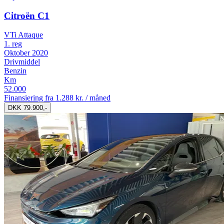
Citroën C1
VTi Attaque
1. reg
Oktober 2020
Drivmiddel
Benzin
Km
52.000
Finansiering fra
1.288 kr. / måned
DKK 79.900,-