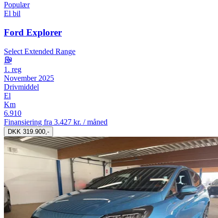
Populær
El bil
Ford Explorer
Select Extended Range
1. reg
November 2025
Drivmiddel
El
Km
6.910
Finansiering fra
3.427 kr. / måned
DKK 319.900,-