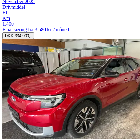
November 2025
Drivmiddel
El
Km
1.400
Finansiering fra
3.580 kr. / måned
DKK 334.900,-