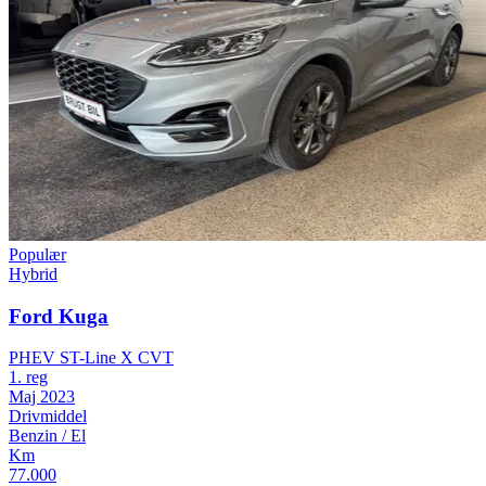
Populær
Hybrid
Ford Kuga
PHEV ST-Line X CVT
1. reg
Maj 2023
Drivmiddel
Benzin / El
Km
77.000