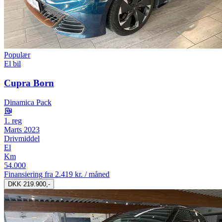
Populær
El bil
Cupra Born
Dinamica Pack
1. reg
Marts 2023
Drivmiddel
El
Km
54.000
Finansiering fra
2.419 kr. / måned
DKK 219.900,-