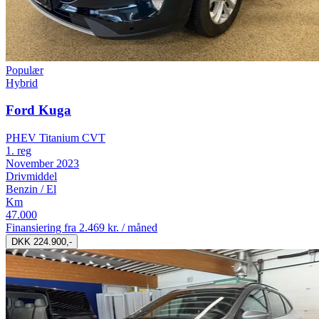
Populær
Hybrid
Ford Kuga
PHEV Titanium CVT
1. reg
November 2023
Drivmiddel
Benzin / El
Km
47.000
Finansiering fra
2.469 kr. / måned
DKK 224.900,-