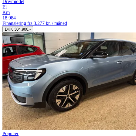
Drivmiddel
El
Km
18.984
Finansiering fra
3.277 kr. / måned
DKK 304.900,-
Populær