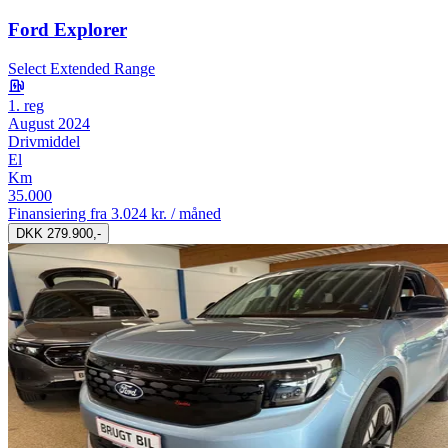
Ford Explorer
Select Extended Range
1. reg
August 2024
Drivmiddel
El
Km
35.000
Finansiering fra
3.024 kr. / måned
DKK 279.900,-