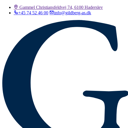
Gammel Christiansfeldvej 74, 6100 Haderslev
+45 74 52 46 00
info@gildberg-as.dk