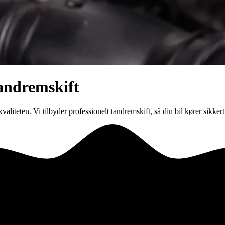
andremskift
liteten. Vi tilbyder professionelt tandremskift, så din bil kører sikkert