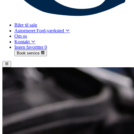
Biler til salg
Autoriseret Ford-værksted
Om os
Kontakt
Ingen favoritter
0
Book service