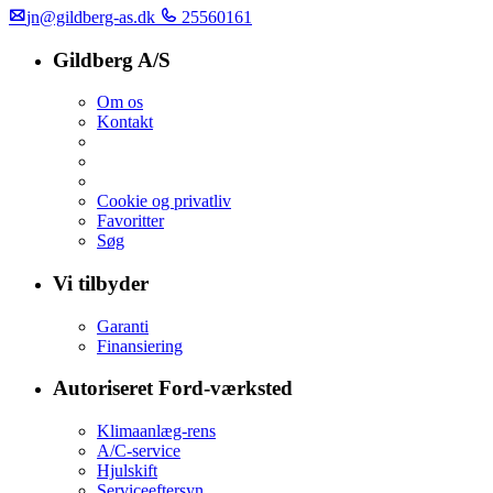
jn@gildberg-as.dk
25560161
Gildberg A/S
Om os
Kontakt
Cookie og privatliv
Favoritter
Søg
Vi tilbyder
Garanti
Finansiering
Autoriseret Ford-værksted
Klimaanlæg-rens
A/C-service
Hjulskift
Serviceeftersyn