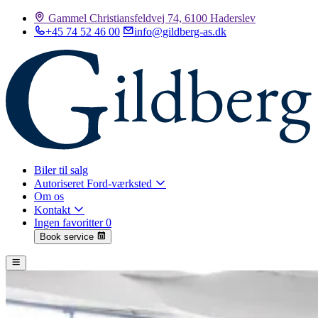
Gammel Christiansfeldvej 74, 6100 Haderslev
+45 74 52 46 00
info@gildberg-as.dk
Biler til salg
Autoriseret Ford-værksted
Om os
Kontakt
Ingen favoritter
0
Book service